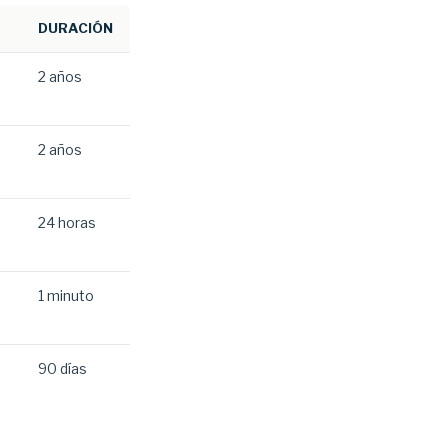
DURACIÓN
2 años
2 años
24 horas
1 minuto
90 días