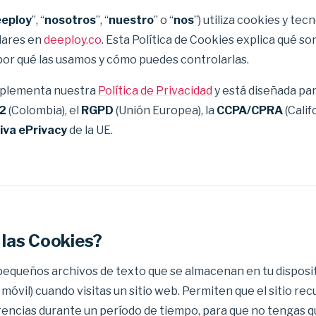
eploy
”, “
nosotros
”, “
nuestro
” o “
nos
”) utiliza cookies y tec
lares en
deeploy.co
. Esta Política de Cookies explica qué so
 por qué las usamos y cómo puedes controlarlas.
mplementa nuestra
Política de Privacidad
y está diseñada par
12
(Colombia), el
RGPD
(Unión Europea), la
CCPA/CPRA
(Califo
iva ePrivacy
de la UE.
 las Cookies?
pequeños archivos de texto que se almacenan en tu disposi
 móvil) cuando visitas un sitio web. Permiten que el sitio re
rencias durante un período de tiempo, para que no tengas q