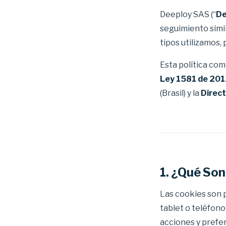
Deeploy SAS (“
De
seguimiento simi
tipos utilizamos,
Esta política co
Ley 1581 de 20
(Brasil) y la
Direct
1. ¿Qué Son
Las cookies son 
tablet o teléfono
acciones y prefe