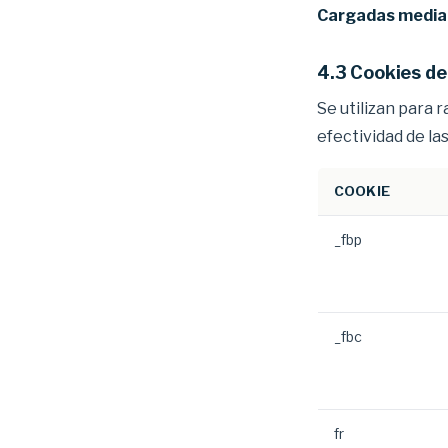
Cargadas media
4.3 Cookies d
Se utilizan para 
efectividad de la
COOKIE
_fbp
_fbc
fr