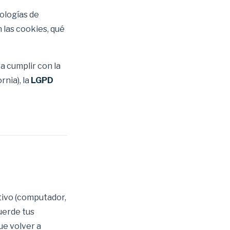
nologías de
n las cookies, qué
a cumplir con la
rnia), la
LGPD
tivo (computador,
cuerde tus
ue volver a