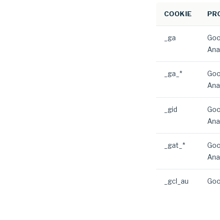
COOKIE
PR
_ga
Goo
Ana
_ga_*
Goo
Ana
_gid
Goo
Ana
_gat_*
Goo
Ana
_gcl_au
Goo