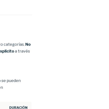
ro categorías.
No
xplícito
a través
No se pueden
en
DURACIÓN