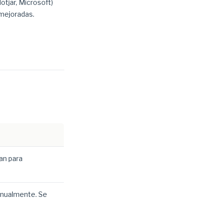
otjar, Microsoft)
 mejoradas.
an para
anualmente. Se